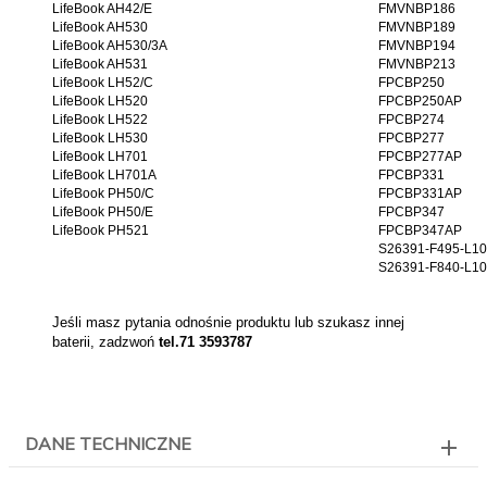
LifeBook AH42/E
FMVNBP186
LifeBook AH530
FMVNBP189
LifeBook AH530/3A
FMVNBP194
LifeBook AH531
FMVNBP213
LifeBook LH52/C
FPCBP250
LifeBook LH520
FPCBP250AP
LifeBook LH522
FPCBP274
LifeBook LH530
FPCBP277
LifeBook LH701
FPCBP277AP
LifeBook LH701A
FPCBP331
LifeBook PH50/C
FPCBP331AP
LifeBook PH50/E
FPCBP347
LifeBook PH521
FPCBP347AP
S26391-F495-L1
S26391-F840-L1
Jeśli masz pytania odnośnie produktu lub szukasz innej
baterii, zadzwoń
tel.71 3593787
DANE TECHNICZNE