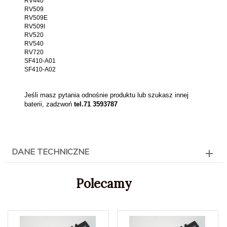
RV440
RV509
RV509E
RV509I
RV520
RV540
RV720
SF410-A01
SF410-A02
Jeśli masz pytania odnośnie produktu lub szukasz innej
baterii, zadzwoń
tel.71 3593787
DANE TECHNICZNE
Polecamy