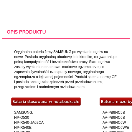
OPIS PRODUKTU
Oryginalna bateria firmy SAMSUNG po wymianie ogniw na
nowe. Posiada oryginalną obudowę i elektronikę, co gwarantuje
pełną kompatybilność i bezpieczeństwo pracy. Stare ogniwa
zostały wymienione na nowe, markowe egzemplarze, co
zapewnia żywotność i czas pracy nowego, oryginalnego
egzemplarza o tej samej pojemności. Produkt spełnia normę CE
i posiada szereg zabezpieczeń przed przeładowaniem,
przegrzaniem i nadmiernym rozładowaniem.
SAMSUNG:
AA-PB9NC5B
NP-Q530
AA-PB9NC6B
NP-R540-JA02CA
AA-PB9NC6W
NP-R540E
AA-PB9NC6W/E