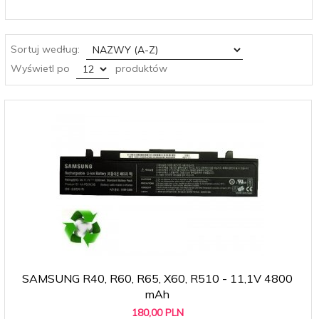
sort
Sortuj według:
pop
Wyświetl po
produktów
SAMSUNG R40, R60, R65, X60, R510 - 11,1V 4800
mAh
180,
00
PLN