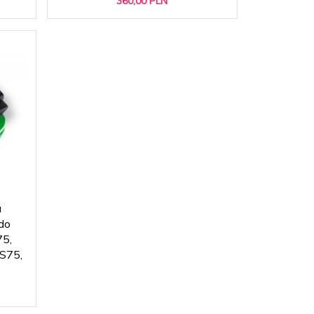
360,
00
PLN
a
do
75,
S75,