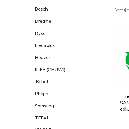
Bosch
Sortuj 
Dreame
Dyson
Electrolux
Hoover
ILIFE (CHUWI)
iRobot
Philips
r
SAM
Samsung
odk
TEFAL