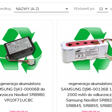
sort
pop
według:
Wyświetl po
p
egeneracja akumulatora
regeneracja akumulator
SUNG DJ43-00006B do
SAMSUNG DJ96-00136B 1
urzacza Navibot SR8980,
2000 mAh do odkurzacz
VR10F71UCBC
Samsung NaviBot SR882
SR8845, SR8855, SR88