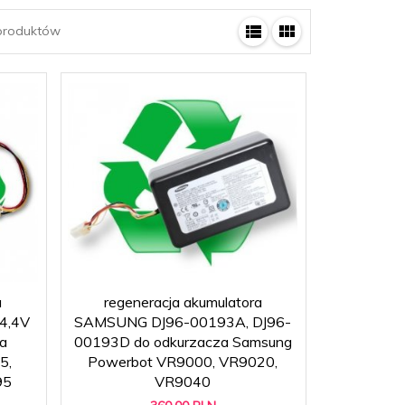
roduktów
a
regeneracja akumulatora
4,4V
SAMSUNG DJ96-00193A, DJ96-
a
00193D do odkurzacza Samsung
5,
Powerbot VR9000, VR9020,
95
VR9040