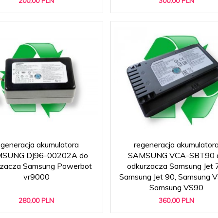
200,
00
PLN
300,
00
PLN
egeneracja akumulatora
regeneracja akumulator
SUNG DJ96-00202A do
SAMSUNG VCA-SBT90 
rzacza Samsung Powerbot
odkurzacza Samsung Jet 
vr9000
Samsung Jet 90, Samsung V
Samsung VS90
280,
00
PLN
360,
00
PLN